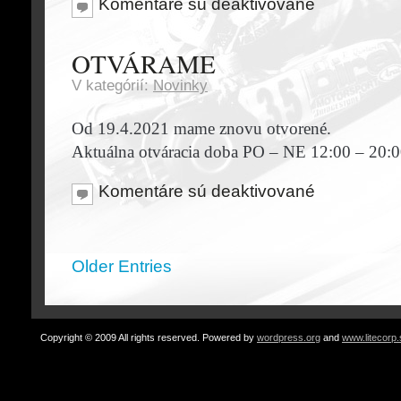
Komentáre sú deaktivované
OTVÁRAME
V kategórií:
Novinky
Od 19.4.2021 mame znovu otvorené.
Aktuálna otváracia doba PO – NE 12:00 – 20:0
Komentáre sú deaktivované
Older Entries
Copyright © 2009 All rights reserved. Powered by
wordpress.org
and
www.litecorp.