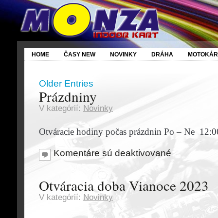
HOME
ČASY NEW
NOVINKY
DRÁHA
MOTOKÁR
Older Entries
Prázdniny
V kategórií:
Novinky
Otváracie hodiny počas prázdnin Po – Ne 12:0
Komentáre sú deaktivované
Otváracia doba Vianoce 2023
V kategórií:
Novinky