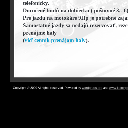
telefonicky.
Doručené budú na dobierku ( poštovné 3,- €)
Pre jazdu na motokáre 9Hp je potrebné zajaz
Samostatné jazdy sa nedajú rezervovať, reze
prenájme haly
(
viď cenník prenájom haly
).
Copyright © 2009 All rights reserved. Powered by
wordpress.org
and
www.litecorp.