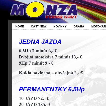
HOME
ČASY NEW
NOVINKY
DRÁHA
MOTOKÁR
JEDNA JAZDA
6,5Hp 7 minút 8,- €
Dvojitá motokára 7 minút 13,- €
9Hp 7 minút 9,- €
Kukla bavlnená – obyčajná 2,- €
PERMANENTKY 6,5Hp
10 JÁZD 72,- €
20 JÁZD 135,- €