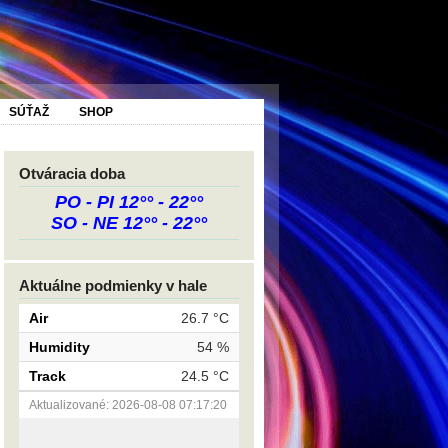
SÚŤAŽ
SHOP
Otváracia doba
PO - PI 12°° - 22°°
SO - NE 12°° - 22°°
Aktuálne podmienky v hale